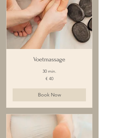
Voetmassage
30 min.
40
€ 40
euro
Book Now