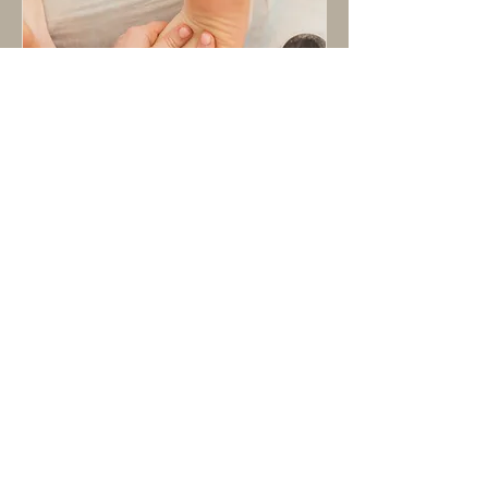
Voetmassage
1 uur
60
€ 60
euro
Book Now