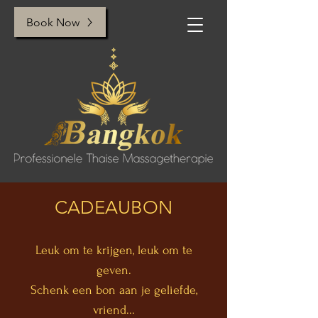
Book Now
CADEAUBON
Leuk om te krijgen, leuk om te
geven.
Schenk een bon aan je geliefde,
vrien
d...