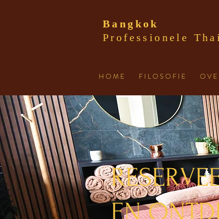
Bangkok
Professionele Tha
H O M E
F I L O S O F I E
O V E 
RESERVEE
EN ONTD