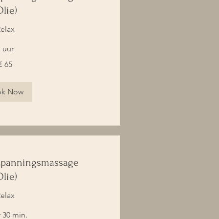
Olie)
elax
 uur
€ 65
ok Now
panningsmassage
Olie)
elax
r 30 min.