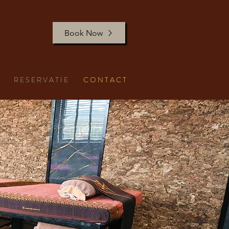
Book Now
R E S E R V A T I E
C O N T A C T