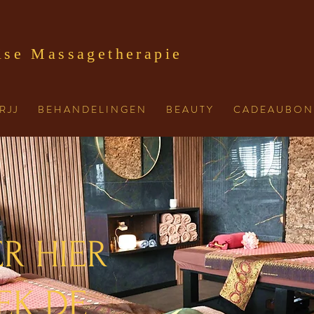
ise Massagetherapie
R J J
B E H A N D E L I N G E N
B E A U T Y
C A D E A U B O N
R HIER
EK DE