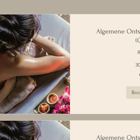
Algemene Onts
(
R
30
40
euro
Bo
Algemene Onts