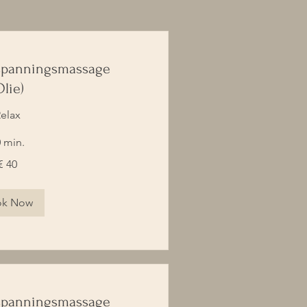
panningsmassage
Olie)
elax
 min.
€ 40
ok Now
panningsmassage