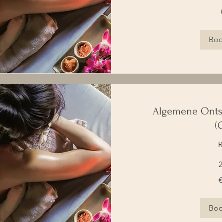
90
euro
Bo
Algemene Onts
(
R
2
125
€
euro
Bo