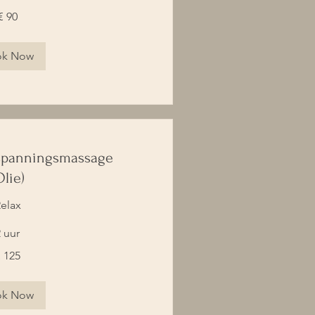
€ 90
ok Now
panningsmassage
Olie)
elax
 uur
 125
ok Now