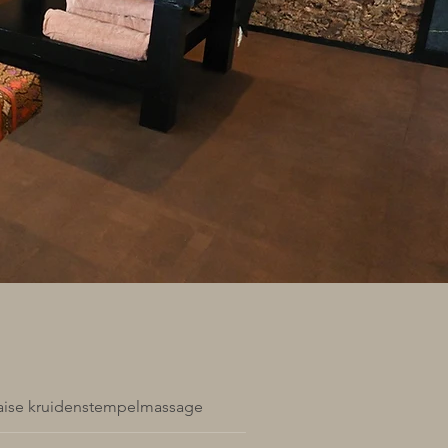
aise kruidenstempelmassage
Nek- en schouder massag