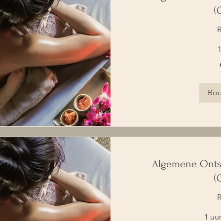
(
R
1
65
euro
Bo
Algemene Onts
(
R
1 uu