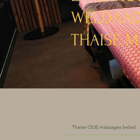
WELDAAD
THAISE 
Thaise OLIE massages (relax)