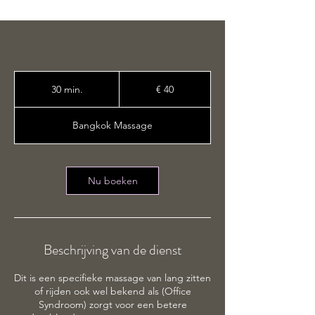
40
euro
30 min.
3
€ 40
0
m
Bangkok Massage
i
n
.
Nu boeken
Beschrijving van de dienst
Dit is een specifieke massage van lang zitten
of rijden ook wel bekend als (Office
Syndroom) zorgt voor een betere